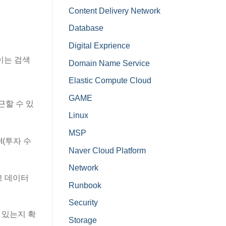
Content Delivery Network
Database
Digital Exprience
이는 검색
Domain Name Service
Elastic Compute Cloud
GAME
근할 수 있
Linux
MSP
I(투자 수
Naver Cloud Platform
Network
얻고 데이터
Runbook
Security
수 있는지 확
Storage