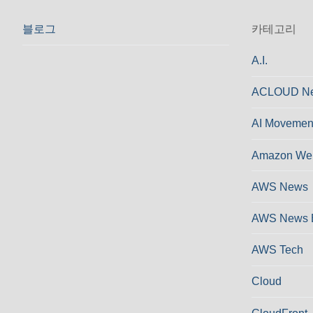
블로그
카테고리
A.I.
ACLOUD N
AI Movemen
Amazon Web
AWS News
AWS News 
AWS Tech
Cloud