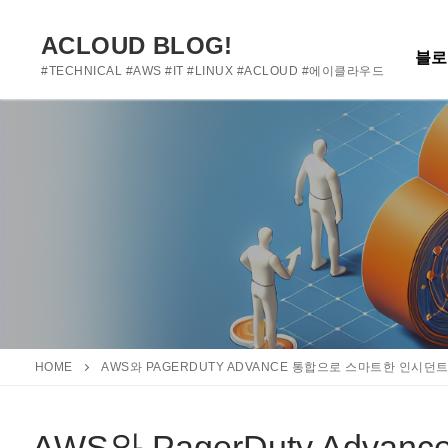
여기에 사용자 정의 텍스트를 추가하거나 제거하세요
콘
텐
ACLOUD BLOG!
블로
츠
#TECHNICAL #AWS #IT #LINUX #ACLOUD #에이클라우드
로
바
로
가
기
HOME
AWS와 PAGERDUTY ADVANCE 통합으로 스마트한 인시던
AWS와 PagerDuty Ad