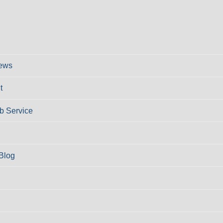
ews
t
 Service
Blog