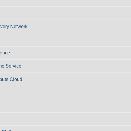
ivery Network
ience
e Service
pute Cloud