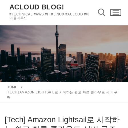
콘
ACLOUD BLOG!
텐
#TECHNICAL #AWS #IT #LINUX #ACLOUD #에
츠
이클라우드
로
바
검색 :
로
가
기
HOME
[TECH] AMAZON LIGHTSAIL로 시작하는 쉽고 빠른 클라우드 서버 구
축
[Tech] Amazon Lightsail로 시작하