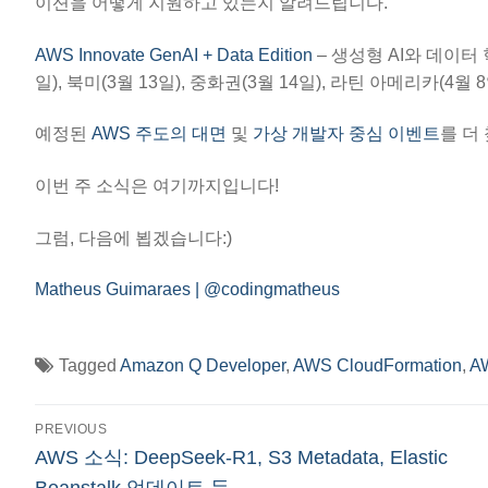
이션을 어떻게 지원하고 있는지 알려드립니다.
AWS Innovate GenAI + Data Edition
– 생성형 AI와 데이터
일), 북미(3월 13일), 중화권(3월 14일), 라틴 아메리카(4
예정된
AWS 주도의 대면
및
가상 개발자 중심 이벤트
를 더
이번 주 소식은 여기까지입니다!
그럼, 다음에 뵙겠습니다:)
Matheus Guimaraes | @codingmatheus
Tagged
Amazon Q Developer
,
AWS CloudFormation
,
AW
글
PREVIOUS
Previous
AWS 소식: DeepSeek-R1, S3 Metadata, Elastic
탐
post: