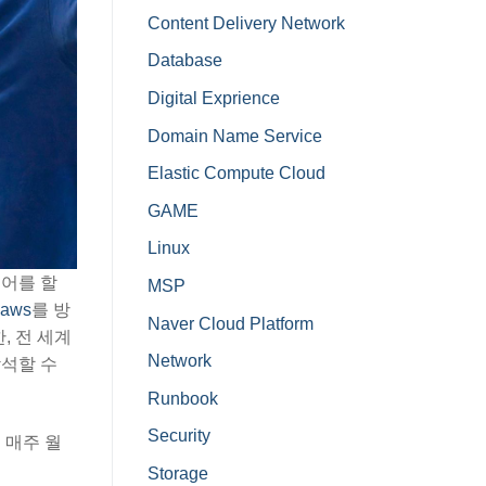
Content Delivery Network
Database
Digital Exprience
Domain Name Service
Elastic Compute Cloud
GAME
Linux
국어를 할
MSP
.aws
를 방
Naver Cloud Platform
, 전 세계
Network
참석할 수
Runbook
Security
 매주 월
Storage