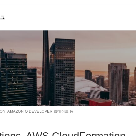
그
검색 :
TION, AMAZON Q DEVELOPER 업데이트 등
ons, AWS CloudFormation,