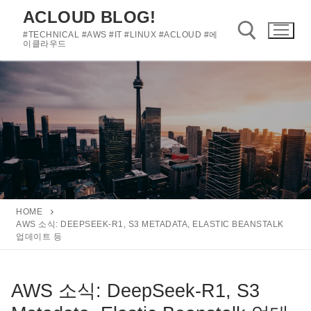
콘
ACLOUD BLOG!
텐
#TECHNICAL #AWS #IT #LINUX #ACLOUD #에
츠
이클라우드
로
바
검색 :
로
가
기
HOME
AWS 소식: DEEPSEEK-R1, S3 METADATA, ELASTIC BEANSTALK
업데이트 등
AWS 소식: DeepSeek-R1, S3