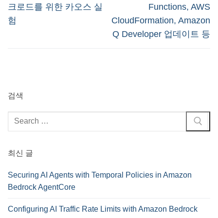
post:
post:
색
크로드를 위한 카오스 실
Functions, AWS
험
CloudFormation, Amazon
Q Developer 업데이트 등
검색
검
색
:
최신 글
Securing AI Agents with Temporal Policies in Amazon
Bedrock AgentCore
Configuring AI Traffic Rate Limits with Amazon Bedrock