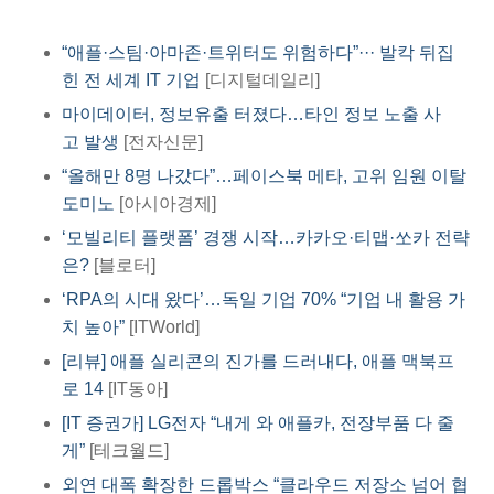
“애플·스팀·아마존·트위터도 위험하다”··· 발칵 뒤집
힌 전 세계 IT 기업
[디지털데일리]
마이데이터, 정보유출 터졌다…타인 정보 노출 사
고 발생
[전자신문]
“올해만 8명 나갔다”…페이스북 메타, 고위 임원 이탈
도미노
[아시아경제]​
‘모빌리티 플랫폼’ 경쟁 시작…카카오·티맵·쏘카 전략
은?
[블로터]
‘RPA의 시대 왔다’…독일 기업 70% “기업 내 활용 가
치 높아”
[ITWorld]
[리뷰] 애플 실리콘의 진가를 드러내다, 애플 맥북프
로 14
[IT동아]
[IT 증권가] LG전자 “내게 와 애플카, 전장부품 다 줄
게”
[테크월드]
외연 대폭 확장한 드롭박스 “클라우드 저장소 넘어 협