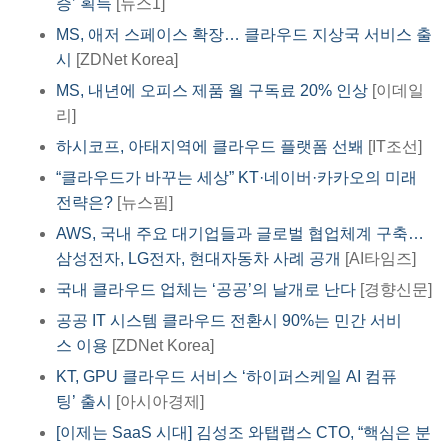
증’ 획득
[뉴스1]​
MS, 애저 스페이스 확장… 클라우드 지상국 서비스 출
시
[ZDNet Korea]
MS, 내년에 오피스 제품 월 구독료 20% 인상
[이데일
리]
하시코프, 아태지역에 클라우드 플랫폼 선봬
[IT조선]
“클라우드가 바꾸는 세상” KT·네이버·카카오의 미래
전략은?
[뉴스핌]
AWS, 국내 주요 대기업들과 글로벌 협업체계 구축…
삼성전자, LG전자, 현대자동차 사례 공개
[AI타임즈]​​
국내 클라우드 업체는 ‘공공’의 날개로 난다
[경향신문]​
공공 IT 시스템 클라우드 전환시 90%는 민간 서비
스 이용
[ZDNet Korea]
KT, GPU 클라우드 서비스 ‘하이퍼스케일 AI 컴퓨
팅’ 출시
[아시아경제]​
[이제는 SaaS 시대] 김성조 와탭랩스 CTO, “핵심은 분