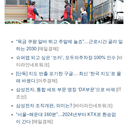
“목금 쿠팡 알바 뛰고 주말에 놀죠”…근로시간 골라 일
하는 2030
[매일경제]
슈퍼앱 되고 싶은 ‘쏘카’, 모두의주차장 100% 인수
[바
이라인네트워크]​
[단독] 지도 반출 포기한 구글… 최신 ‘한국 지도’로 몰
래 바꿨다
[아주경제]​
삼성전자, 통합 세트 부문 명칭 ‘DX부문’으로 바꿔
[IT
조선]
삼성전자 조직개편, 의미는?
[바이라인네트워크]
“서울~해운대 160분”…2024년부터 KTX로 환승없
이 간다
[매일경제]​