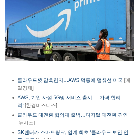
클라우드發 암흑천지…AWS 먹통에 멈춰선 미국
[매
일경제]
AWS, 기업 사설 5G망 서비스 출시… ‘가격 합리
적
‘
[한경비즈니스]
클라우드 대전환 협의체 출범…디지털 대전환 견인
[뉴시스]
SK렌터카 스마트링크, 업계 최초 ‘클라우드 보안 인