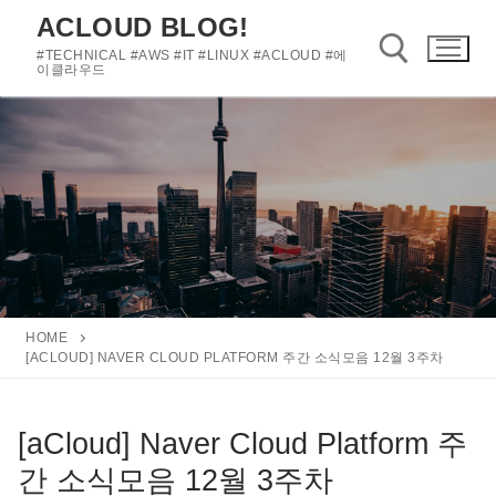
콘
ACLOUD BLOG!
텐
#TECHNICAL #AWS #IT #LINUX #ACLOUD #에
츠
이클라우드
로
바
검색 :
로
가
기
HOME
[ACLOUD] NAVER CLOUD PLATFORM 주간 소식모음 12월 3주차
[aCloud] Naver Cloud Platform 주
간 소식모음 12월 3주차