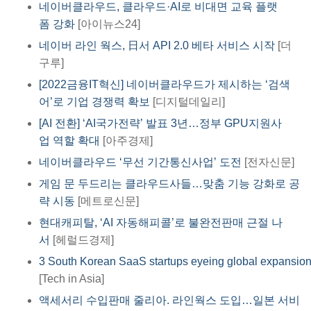
네이버클라우드, 클라우드·AI로 비대면 교육 플랫
폼 강화
[아이뉴스24]
네이버 라인 웍스, 日서 API 2.0 베타 서비스 시작
[더
구루]
[2022금융IT혁신] 네이버클라우드가 제시하는 ‘검색
어’로 기업 경쟁력 확보
[디지털데일리]
[AI 전환] ‘AI국가전략’ 발표 3년…정부 GPU지원사
업 역할 확대
[아주경제]
네이버클라우드 ‘무선 기간통신사업’ 도전
[전자신문]​
게임 문 두드리는 클라우드사들…맞춤 기능 강화로 공
략 시동
[메트로신문]
현대캐피탈, ‘AI 자동해피콜’로 불완전판매 근절 나
서
[헤럴드경제]
3 South Korean SaaS startups eyeing global expansio
[Tech in Asia]
액세서리 수입판매 줄리아. 라인웍스 도입…일본 서비