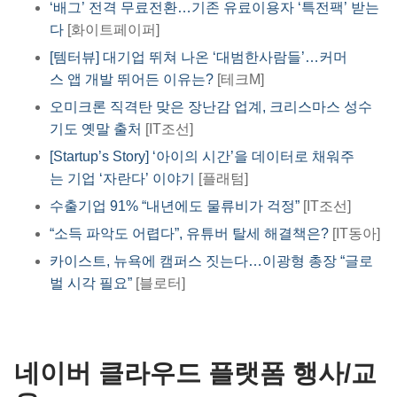
‘배그’ 전격 무료전환…기존 유료이용자 ‘특전팩’ 받는
다
[화이트페이퍼]
[템터뷰] 대기업 뛰쳐 나온 ‘대범한사람들’…커머
스 앱 개발 뛰어든 이유는?
[테크M]
오미크론 직격탄 맞은 장난감 업계, 크리스마스 성수
기도 옛말 출처
[IT조선]
[Startup’s Story] ‘아이의 시간’을 데이터로 채워주
는 기업 ‘자란다’ 이야기
[플래텀]
수출기업 91% “내년에도 물류비가 걱정”
[IT조선]
“소득 파악도 어렵다”, 유튜버 탈세 해결책은?
[IT동아]
카이스트, 뉴욕에 캠퍼스 짓는다…이광형 총장 “글로
벌 시각 필요”
[블로터]
네이버 클라우드 플랫폼 행사/교