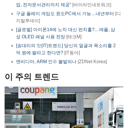
업, 전자문서관리까지 제공”
[바이라인네트워크]​
구글 플레이 게임도 윈도PC에서 가능…내년부터
[디
지털투데이]
[글로벌] 아이폰14에 노치 대신 펀치홀?…애플, 삼
성 OLED 패널 사용 전망
[테크M]
[송대리의 잇(IT)트렌드] 당신의 얼굴과 목소리를 2
억 원에 팔라고 한다면?
[IT동아]
엔비디아, ARM 인수 불발되나
[ZDNet Korea]
이 주의 트렌드