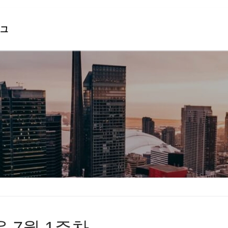
그
검색 :
음 7월 1주차