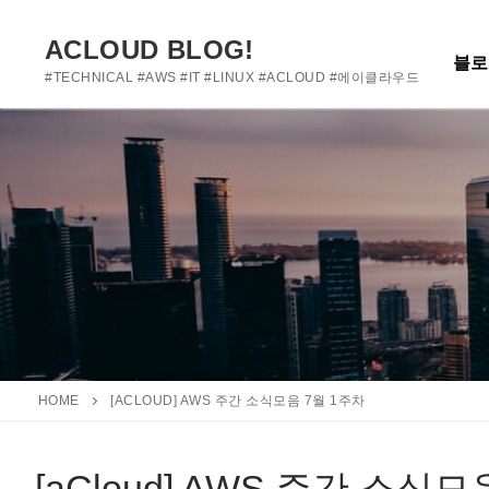
여기에 사용자 정의 텍스트를 추가하거나 제거하세요
콘
텐
ACLOUD BLOG!
블로
츠
#TECHNICAL #AWS #IT #LINUX #ACLOUD #에이클라우드
로
바
로
가
기
HOME
[ACLOUD] AWS 주간 소식모음 7월 1주차
[aCloud] AWS 주간 소식모