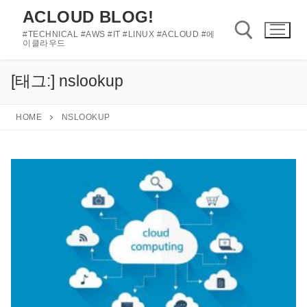
콘
ACLOUD BLOG!
텐
#TECHNICAL #AWS #IT #LINUX #ACLOUD #에
츠
이클라우드
로
바
[태그:]
nslookup
검색 :
로
가
HOME
NSLOOKUP
기