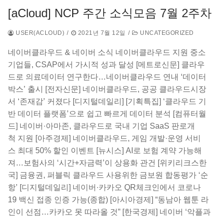
[aCloud] NCP 주간 소식모음 7월 2주차
USER(ACLOUD)
/
2021년 7월 12일
/
UNCATEGORIZED
네이버클라우드 & 네이버 소식 네이버클라우드 지원 중소
기업들, CSAP에서 가시적 성과 달성 [메트로신문] 클라우
드로 의료데이터 연구한다…네이버클라우드 연내 ‘데이터
박스’ 출시 [전자신문]​ 네이버클라우드, 공공 클라우드시장
서 ‘존재감’ 커졌다 [디지털데일리] [기획특집] ‘클라우드 기
반 데이터 플랫폼’으로 쉽고 빠르게 데이터 분석 [컴퓨터월
드] 네이버·아마존, 클라우드로 국내 기업 SaaS 판로개
척 지원 [아주경제] ​​네이버클라우드, 게임 개발·운영 서비
스 최대 50% 할인 이벤트 [뉴시스] AI로 보험 계약 가능해
져…보험사의 ‘시간+자금력’이 상용화 관건 [위키리크스한
국] 금융권, 퍼블릭 클라우드 사용위한 금보원 합동평가 ‘순
항’ [디지털데일리] 네이버·카카오 QR체크인에서 코로나
19 백신 접종 인증 가능(종합) [아시아경제] “동남아 웹툰 라
인이 선점…카카오 못 따라올 것” [한국경제] 네이버 ‘악플과