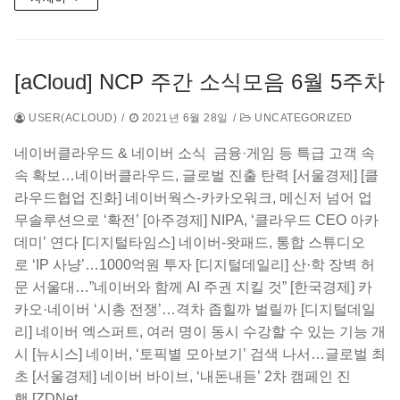
[aCloud] NCP 주간 소식모음 6월 5주차
USER(ACLOUD)
/
2021년 6월 28일
/
UNCATEGORIZED
네이버클라우드 & 네이버 소식 ​ 금융·게임 등 특급 고객 속
속 확보…네이버클라우드, 글로벌 진출 탄력 [서울경제] [클
라우드협업 진화] 네이버웍스-카카오워크, 메신저 넘어 업
무솔루션으로 ‘확전’ [아주경제]​ NIPA, ‘클라우드 CEO 아카
데미’ 연다 [디지털타임스] 네이버-왓패드, 통합 스튜디오
로 ‘IP 사냥’…1000억원 투자 [디지털데일리] 산·학 장벽 허
문 서울대…”네이버와 함께 AI 주권 지킬 것” [한국경제] 카
카오·네이버 ‘시총 전쟁’…격차 좁힐까 벌릴까 [디지털데일
리] 네이버 엑스퍼트, 여러 명이 동시 수강할 수 있는 기능 개
시 [뉴시스] ​네이버, ‘토픽별 모아보기’ 검색 나서…글로벌 최
초 [서울경제] ​네이버 바이브, ‘내돈내듣’ 2차 캠페인 진
행 [ZDNet…