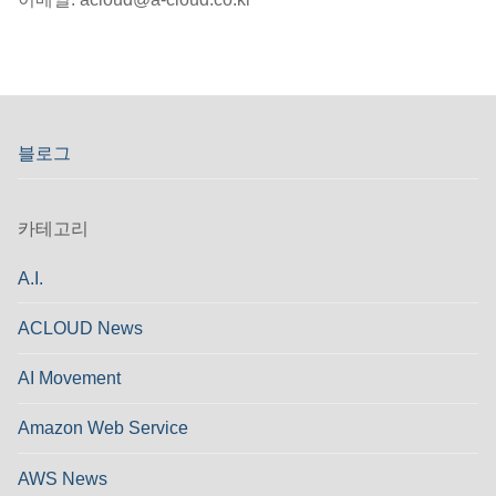
블로그
카테고리
A.I.
ACLOUD News
AI Movement
Amazon Web Service
AWS News