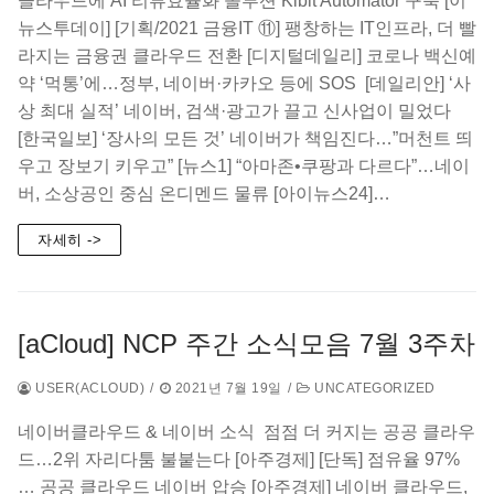
클라우드에 AI 리뷰효율화 솔루션 Kibit Automator 구축 [이
뉴스투데이]​ [기획/2021 금융IT ⑪] 팽창하는 IT인프라, 더 빨
라지는 금융권 클라우드 전환 [디지털데일리]​ 코로나 백신예
약 ‘먹통’에…정부, 네이버·카카오 등에 SOS ​[데일리안] ‘사
상 최대 실적’ 네이버, 검색·광고가 끌고 신사업이 밀었다
[한국일보]​ ‘장사의 모든 것’ 네이버가 책임진다…”머천트 띄
우고 장보기 키우고” [뉴스1]​​ ​“아마존•쿠팡과 다르다”…네이
버, 소상공인 중심 온디멘드 물류 [아이뉴스24]​…
자세히 ->
[aCloud] NCP 주간 소식모음 7월 3주차
USER(ACLOUD)
/
2021년 7월 19일
/
UNCATEGORIZED
네이버클라우드 & 네이버 소식 ​ 점점 더 커지는 공공 클라우
드…2위 자리다툼 불붙는다 [아주경제]​ ​[단독] 점유율 97%
… 공공 클라우드 네이버 압승 [아주경제]​ 네이버 클라우드,