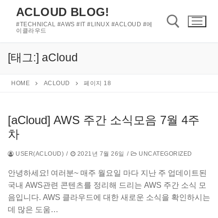
콘
ACLOUD BLOG!
텐
#TECHNICAL #AWS #IT #LINUX #ACLOUD #에
츠
이클라우드
로
바
[태그:]
aCloud
검색 :
로
가
HOME
ACLOUD
페이지 18
기
[aCloud] AWS 주간 소식모음 7월 4주
차
USER(ACLOUD)
/
2021년 7월 26일
/
UNCATEGORIZED
안녕하세요! 여러분~ 매주 월요일 마다 지난 주 업데이트된
국내 AWS관련 콘텐츠를 정리해 드리는 AWS 주간 소식 모
음입니다. AWS 클라우드에 대한 새로운 소식을 확인하시는
데 많은 도움…