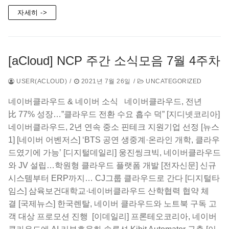
자세히 ->
[aCloud] NCP 주간 소식모음 7월 4주차
USER(ACLOUD)
/
2021년 7월 26일
/
UNCATEGORIZED
네이버클라우드 & 네이버 소식 ​​ 네이버클라우드, 전년
比 77% 성장…”클라우드 전환 수요 흡수 덕” [지디넷코리아]
네이버클라우드, 2년 연속 중소 핀테크 지원기업 선정 [뉴스
1]​​ [네이버 어벤저스] ‘BTS 공연 생중계·온라인 개학, 클라우
드였기에 가능’ [디지털데일리] 웅진씽크빅, 네이버클라우드
와 JV 설립…학원형 클라우드 플랫폼 개발 [전자신문] 신규
시스템부터 ERP까지… CJ그룹 클라우드로 간다 [디지털타
임스]​​ 삼육보건대학교·네이버클라우드 산학협력 협약 체
결 [국제뉴스] 한국렌탈, 네이버 클라우드와 노트북 구독 고
객 대상 프로모션 진행 [이데일리]​​ 프론테오코리아, 네이버