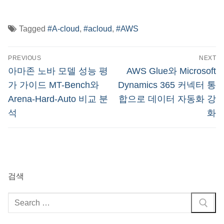
Tagged
#A-cloud
,
#acloud
,
#AWS
글
PREVIOUS
NEXT
탐
Previous
Next
아마존 노바 모델 성능 평
AWS Glue와 Microsoft
post:
post:
색
가 가이드 MT-Bench와
Dynamics 365 커넥터 통
Arena-Hard-Auto 비교 분
합으로 데이터 자동화 강
석
화
검색
검
색
: