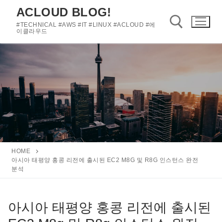
콘
ACLOUD BLOG!
텐
#TECHNICAL #AWS #IT #LINUX #ACLOUD #에
츠
이클라우드
로
바
검색 :
로
가
기
HOME
아시아 태평양 홍콩 리전에 출시된 EC2 M8G 및 R8G 인스턴스 완전
분석
아시아 태평양 홍콩 리전에 출시된