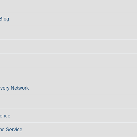
Blog
ivery Network
ience
e Service