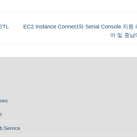
Next
ETL
EC2 Instance Connect와 Serial Console 
post:
아 및 중남
ews
t
 Service