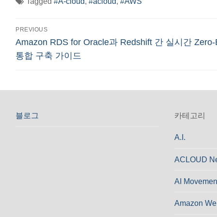
Tagged
#A-cloud
,
#acloud
,
#AWS
글
PREVIOUS
Previous
Amazon RDS for Oracle과 Redshift 간 실시간 Zero-
탐
post:
통합 구축 가이드
색
블로그
카테고리
A.I.
ACLOUD N
AI Movemen
Amazon Web