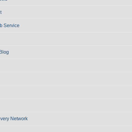
t
 Service
Blog
ivery Network