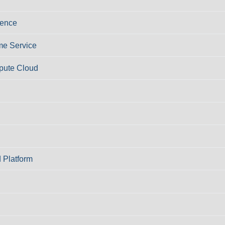
ience
e Service
pute Cloud
 Platform