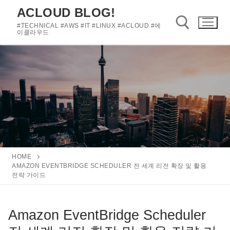
콘
ACLOUD BLOG!
텐
#TECHNICAL #AWS #IT #LINUX #ACLOUD #에
츠
이클라우드
로
바
검색 :
로
가
기
HOME
AMAZON EVENTBRIDGE SCHEDULER 전 세계 리전 확장 및 활용
전략 가이드
Amazon EventBridge Scheduler