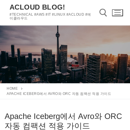
콘
ACLOUD BLOG!
텐
#TECHNICAL #AWS #IT #LINUX #ACLOUD #에
츠
이클라우드
로
바
검색 :
로
가
기
HOME
APACHE ICEBERG에서 AVRO와 ORC 자동 컴팩션 적용 가이드
Apache Iceberg에서 Avro와 ORC
자동 컴팩션 적용 가이드