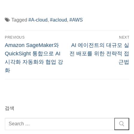
Tagged
#A-cloud
,
#acloud
,
#AWS
글
PREVIOUS
NEXT
탐
Previous
Next
Amazon SageMaker와
AI 에이전트의 대규모 실
post:
post:
색
QuickSight 통합으로 AI
전 배포를 위한 전략적 접
시각화 자동화와 협업 강
근법
화
검색
검
색