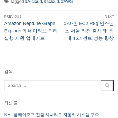
Tagged
#A-cloud
,
#acloud
,
#AWS
글
PREVIOUS
NEXT
탐
Previous
Next
Amazon Neptune Graph
아마존 EC2 R8g 인스턴
post:
post:
색
Explorer의 네이티브 쿼리
스 서울 리전 출시 및 최
실행 지원 업데이트
대 45퍼센트 성능 향상
검색
검
색
:
최신 글
NHL 플레이오프 진출 시나리오 자동화 시스템 구축