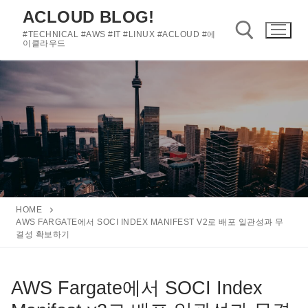
콘
ACLOUD BLOG!
텐
#TECHNICAL #AWS #IT #LINUX #ACLOUD #에
츠
이클라우드
로
바
검색 :
로
가
기
HOME
AWS FARGATE에서 SOCI INDEX MANIFEST V2로 배포 일관성과 무
결성 확보하기
AWS Fargate에서 SOCI Index