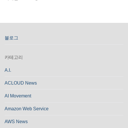
블로그
카테고리
A.I.
ACLOUD News
AI Movement
Amazon Web Service
AWS News