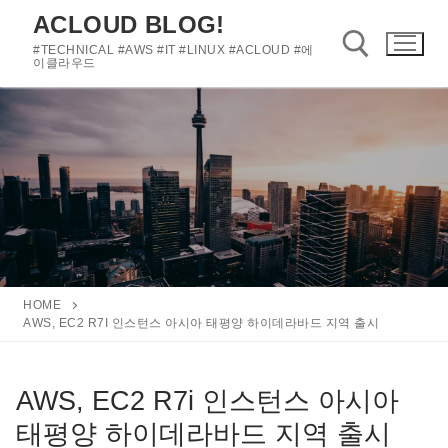
콘
ACLOUD BLOG!
텐
#TECHNICAL #AWS #IT #LINUX #ACLOUD #에
츠
이클라우드
로
바
검색 :
로
가
기
HOME
AWS, EC2 R7I 인스턴스 아시아 태평양 하이데라바드 지역 출시
AWS, EC2 R7i 인스턴스 아시아
태평양 하이데라바드 지역 출시