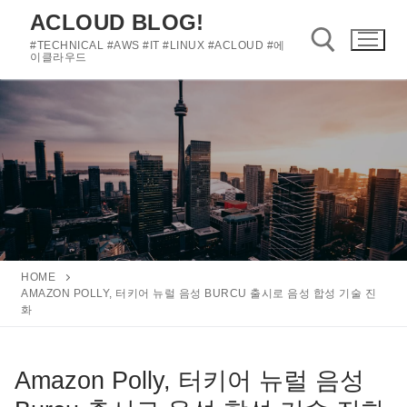
콘
ACLOUD BLOG!
텐
#TECHNICAL #AWS #IT #LINUX #ACLOUD #에
츠
이클라우드
로
바
검색 :
로
가
기
HOME
AMAZON POLLY, 터키어 뉴럴 음성 BURCU 출시로 음성 합성 기술 진
화
Amazon Polly, 터키어 뉴럴 음성