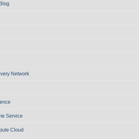
Blog
ivery Network
ience
e Service
pute Cloud