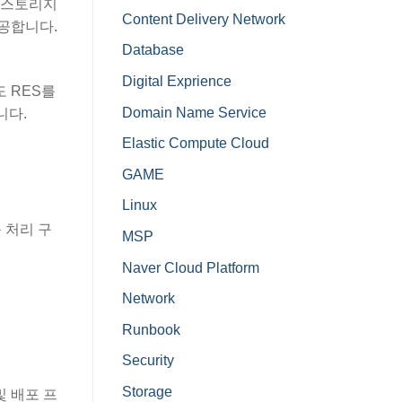
터 스토리지
Content Delivery Network
제공합니다.
Database
Digital Exprience
도 RES를
Domain Name Service
니다.
Elastic Compute Cloud
GAME
Linux
응 처리 구
MSP
Naver Cloud Platform
Network
Runbook
Security
Storage
및 배포 프