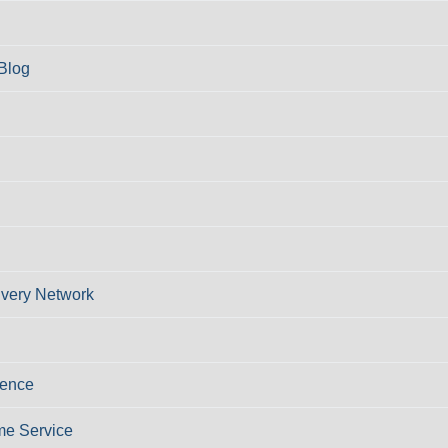
Blog
ivery Network
ience
e Service