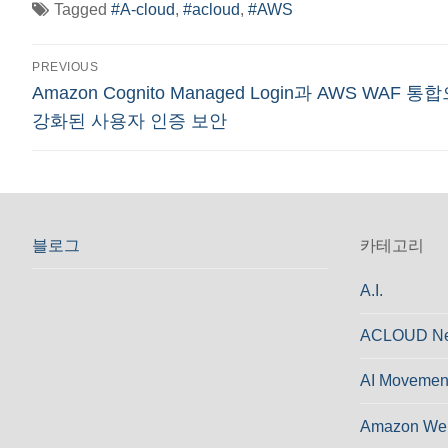
Tagged
#A-cloud
,
#acloud
,
#AWS
글
PREVIOUS
Previous
Amazon Cognito Managed Login과 AWS WAF 통
탐
post:
강화된 사용자 인증 보안
색
블로그
카테고리
A.I.
ACLOUD N
AI Movemen
Amazon Web