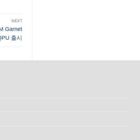
NEXT
 Garnet
QPU 출시