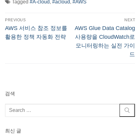
Tagged
#A-cloud
,
#acloud
,
#AWS
글
PREVIOUS
NEXT
탐
Previous
Next
AWS 서비스 참조 정보를
AWS Glue Data Catalog
post:
post:
색
활용한 정책 자동화 전략
사용량을 CloudWatch로
모니터링하는 실전 가이
드
검색
검
색
:
최신 글