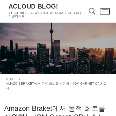
콘
ACLOUD BLOG!
텐
#TECHNICAL #AWS #IT #LINUX #ACLOUD #에
츠
이클라우드
로
바
검색 :
로
가
기
HOME
AMAZON BRAKET에서 동적 회로를 지원하는 IQM GARNET QPU 출
시
Amazon Braket에서 동적 회로를