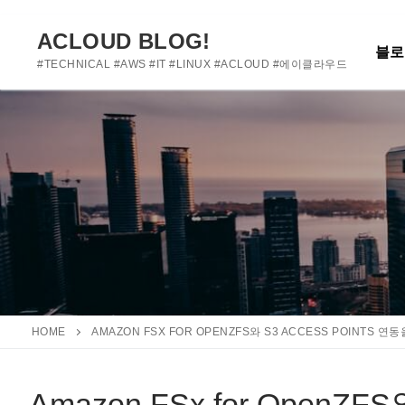
여기에 사용자 정의 텍스트를 추가하거나 제거하세요
콘
텐
ACLOUD BLOG!
블로
츠
#TECHNICAL #AWS #IT #LINUX #ACLOUD #에이클라우드
로
바
로
가
기
HOME
AMAZON FSX FOR OPENZFS와 S3 ACCESS POINTS 
Amazon FSx for OpenZFS