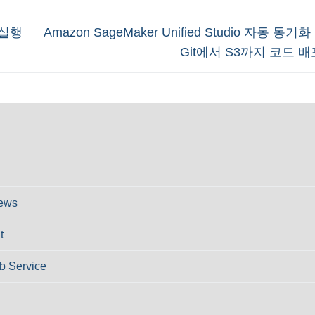
Next
 실행
Amazon SageMaker Unified Studio 자동 동
post:
Git에서 S3까지 코드 
ews
t
 Service