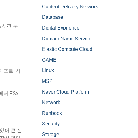
Content Delivery Network
Database
 실시간 분
Digital Exprience
Domain Name Service
Elastic Compute Cloud
GAME
Linux
가포르, 시
MSP
Naver Cloud Platform
에서 FSx
Network
Runbook
Security
 있어 큰 전
Storage