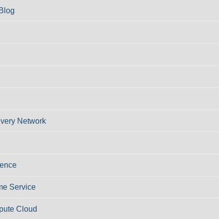
Blog
ivery Network
ience
e Service
pute Cloud