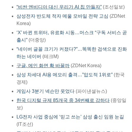
“비싼 엔비디아 대신 우리가 AI 칩 만들자”
(조선일보)
삼성전자 반도체 적자 메울 모바일 전략 고심
(ZDNet
Korea)
‘X’ 바뀐 트위터, 유료화 시동…머스크 “구독 서비스 곧
출시”
(더중앙)
“네이버 글꼴 크기가 커졌다?”…똑똑한 검색으로 진화
하는 네이버
(테크M)
구글, 메인 화면 확 바꿀까
(ZDNet Korea)
삼성 차세대 AI용 메모리 출격…”압도적 1위로”
(한국
경제)
게임사 3분기 넥슨만 웃었다
(파이낸셜뉴스)
한국 디지털 규제 85개국 중 34번째로 강하다
(중앙일
보)
LG전자 사업 중심에 ‘믿고 쓰는’ 삼성 출신 임원 눈길
(IT조선)