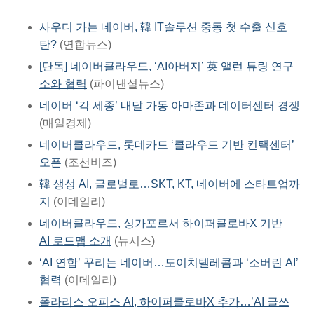
사우디 가는 네이버, 韓 IT솔루션 중동 첫 수출 신호
탄?
(연합뉴스)
[단독] 네이버클라우드, ‘AI아버지’ 英 앨런 튜링 연구
소와 협력
(파이낸셜뉴스)
네이버 ‘각 세종’ 내달 가동 아마존과 데이터센터 경쟁
(매일경제)
네이버클라우드, 롯데카드 ‘클라우드 기반 컨택센터’
오픈
(조선비즈)
韓 생성 AI, 글로벌로…SKT, KT, 네이버에 스타트업까
지
(이데일리)
네이버클라우드, 싱가포르서 하이퍼클로바X 기반
AI 로드맵 소개
(뉴시스)
‘AI 연합’ 꾸리는 네이버…도이치텔레콤과 ‘소버린 AI’
협력
(이데일리)
폴라리스 오피스 AI, 하이퍼클로바X 추가…’AI 글쓰