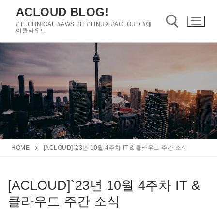
콘
ACLOUD BLOG!
텐
#TECHNICAL #AWS #IT #LINUX #ACLOUD #에
츠
이클라우드
로
바
검색 :
로
가
기
HOME
[ACLOUD]`23년 10월 4주차 IT & 클라우드 주간 소식
[ACLOUD]`23년 10월 4주차 IT &
클라우드 주간 소식