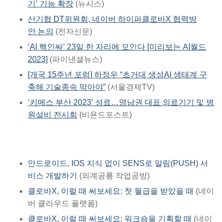
기’ 기능 확장
(뉴시스)
산기협 DT위원회, 네이버 하이퍼클로바X 협력방
안 논의
(전자신문)
‘AI 핵인싸’ 23일 한 자리에 모인다 [미리보는 AI월드
2023]
(파이낸셜뉴스)
[개국 15주년 포럼] 하정우 “초거대 생성AI 생태계 구
축해 기술종속 막아야”
(서울경제TV)
‘키메스 부산 2023’ 성료…영남권 대표 의료기기 및 병
원설비 전시회
(비욘드포스트)
안드로이드, IOS 지식 없이 SENS로 알림(PUSH) 서
비스 개발하기
(외계공룡 작업공방)
클로바X, 이럴 때 써보세요: 첫 월급을 받았을 때
(네이
버 클라우드 플랫폼)
클로바X, 이럴 때 써보세요: 워크숍을 기획할 때
(네이