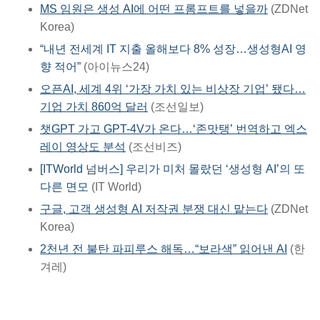
MS 임원은 생성 AI에 어떤 프롬프트를 넣을까
(ZDNet
Korea)
“내년 전세계 IT 지출 올해보다 8% 성장…생성형AI 영
향 적어”
(아이뉴스24)
오픈AI, 세계 4위 ‘가장 가치 있는 비상장 기업’ 됐다…
기업 가치 860억 달러
(조선일보)
챗GPT 가고 GPT-4V가 온다…‘존맛탱’ 번역하고 엑스
레이 영상도 분석
(조선비즈)
[ITWorld 넘버스] 우리가 미처 몰랐던 ‘생성형 AI’의 또
다른 면모
(IT World)
구글, 고객 생성형 AI 저작권 분쟁 대신 맡는다
(ZDNet
Korea)
2천년 전 불탄 파피루스 해독…“보라색” 읽어낸 AI
(한
겨레)