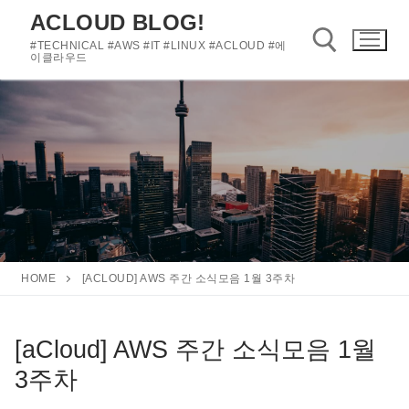
콘
ACLOUD BLOG!
텐
#TECHNICAL #AWS #IT #LINUX #ACLOUD #에
츠
이클라우드
로
바
검색 :
로
가
기
HOME
[ACLOUD] AWS 주간 소식모음 1월 3주차
[aCloud] AWS 주간 소식모음 1월
3주차