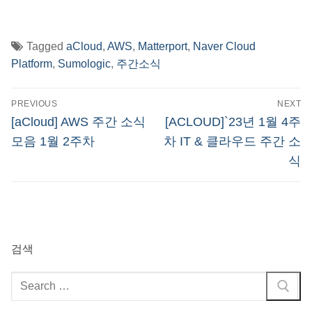
Tagged
aCloud
,
AWS
,
Matterport
,
Naver Cloud
Platform
,
Sumologic
,
주간소식
글
PREVIOUS
NEXT
탐
Previous
Next
[aCloud] AWS 주간 소식
[ACLOUD]`23년 1월 4주
post:
post:
색
모음 1월 2주차
차 IT & 클라우드 주간 소
식
검색
검
색