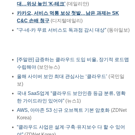
대…위상 높인 ‘K-테크’
(데일리안)
카카오, 서비스 먹통 보상 첫발…남은 과제는 SK
C&C 손배 청구
(디지털데일리)
“구-네-카 무료 서비스도 독과점 감시 대상”
(동아일보)
[주말판] 급증하는 클라우드 도입 비율, 장기적 로드맵
수립해야
(보안뉴스)
올해 사이버 보안 최대 관심사는 ‘클라우드’
(국민일
보)
국내 SaaS업계 “클라우드 보안인증 등급 분류, 명확
한 가이드라인 있어야”
(뉴스1)
AWS, 아마존 S3 신규 오브젝트 기본 암호화
(ZDNet
Korea)
“클라우드 사업은 설계·구축·유지보수 다 할 수 있어
야”
(ZDNet Korea)