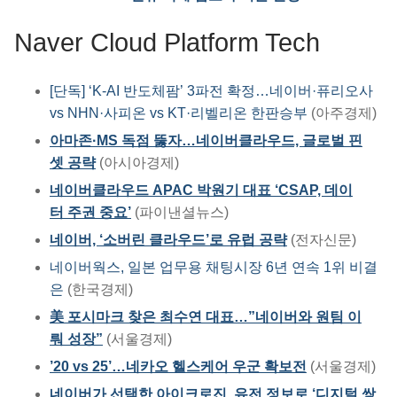
Naver Cloud Platform Tech
[단독] ‘K-AI 반도체팜’ 3파전 확정…네이버·퓨리오사
vs NHN·사피온 vs KT·리벨리온 한판승부
(아주경제)
아마존·MS 독점 뚫자…네이버클라우드, 글로벌 핀
셋 공략
(아시아경제)
네이버클라우드 APAC 박원기 대표 ‘CSAP, 데이
터 주권 중요’
(파이낸셜뉴스)
네이버, ‘소버린 클라우드’로 유럽 공략
(전자신문)
네이버웍스, 일본 업무용 채팅시장 6년 연속 1위 비결
은
(한국경제)
美 포시마크 찾은 최수연 대표…”네이버와 원팀 이
뤄 성장”
(서울경제)
’20 vs 25’…네카오 헬스케어 우군 확보전
(서울경제)
네이버가 선택한 아이크로진, 유전 정보로 ‘디지털 쌍